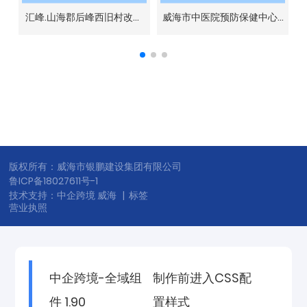
改
汇峰.山海郡后峰西旧村改造
威海市中医院预防保健中心-
二期
接建工程
版权所有：威海市银鹏建设集团有限公司
鲁ICP备18027611号-1
技术支持：
中企跨境 威海
|
标签
营业执照
中企跨境-全域组
制作前进入CSS配
件 1.90
置样式